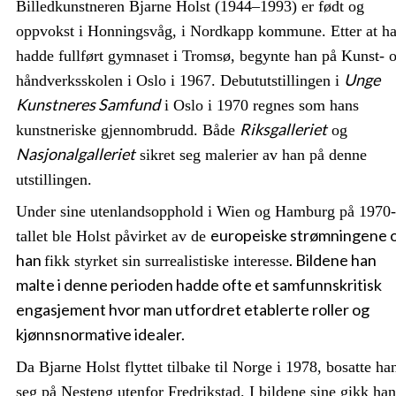
Billedkunstneren Bjarne Holst (1944–1993) er født og
oppvokst i Honningsvåg, i Nordkapp kommune. Etter at h
hadde fullført gymnaset i Tromsø, begynte han på Kunst- 
Unge
håndverksskolen i Oslo i 1967. Debututstillingen i
Kunstneres Samfund
i Oslo i 1970 regnes som hans
Riksgalleriet
kunstneriske gjennombrudd. Både
og
Nasjonalgalleriet
sikret seg malerier av han på denne
utstillingen.
Under sine utenlandsopphold i Wien og Hamburg på 1970-
europeiske strømningene 
tallet ble Holst påvirket av de
han
. Bildene han
fikk styrket sin surrealistiske interesse
malte i denne perioden hadde ofte et samfunnskritisk
engasjement hvor man utfordret etablerte roller og
kjønnsnormative idealer.
Da Bjarne Holst flyttet tilbake til Norge i 1978, bosatte ha
seg på Nesteng utenfor Fredrikstad. I bildene sine gikk han