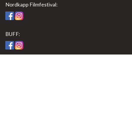
Nordkapp Filmfestival:
BUFF:
Besøksadresse:
Nordkapp filmfestival
Rådhusgt. 12
9750 Honningsvåg, Norway
E-post:
post@nordkappfilmfestival.no