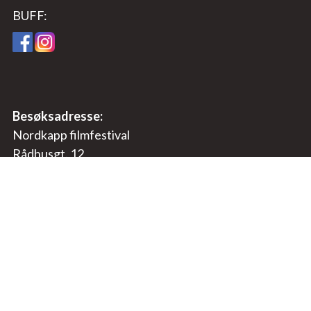
BUFF:
Besøksadresse:
Nordkapp filmfestival
Rådhusgt. 12
9750 Honningsvåg, Norway
E-post:
post@nordkappfilmfestival.no