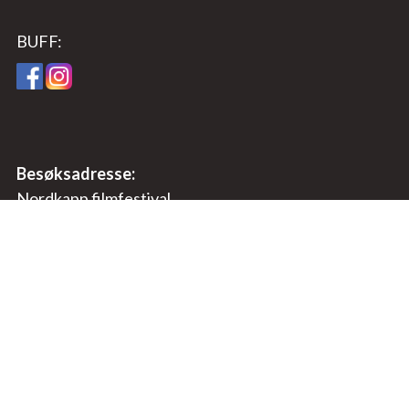
BUFF:
Besøksadresse:
Nordkapp filmfestival
Rådhusgt. 12
9750 Honningsvåg, Norway
E-post:
post@nordkappfilmfestival.no